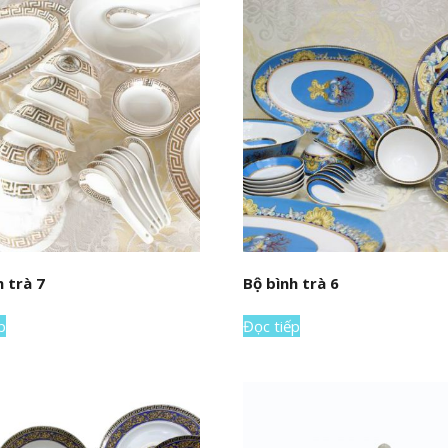
h trà 7
Bộ bình trà 6
p
Đọc tiếp