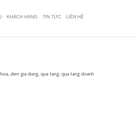
U
KHÁCH HÀNG
TIN TỨC
LIÊN HỆ
 hoa
,
dien gia dung
,
qua tang
,
qua tang doanh