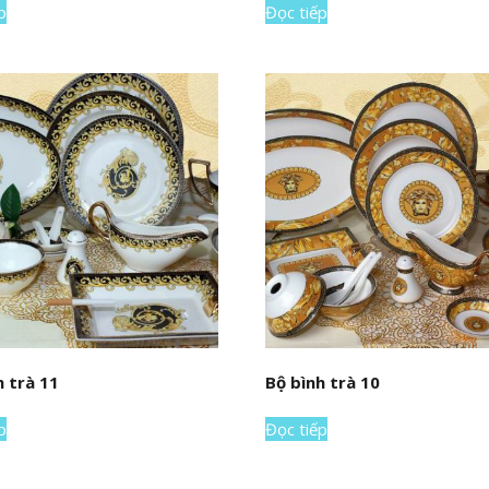
p
Đọc tiếp
h trà 11
Bộ bình trà 10
p
Đọc tiếp