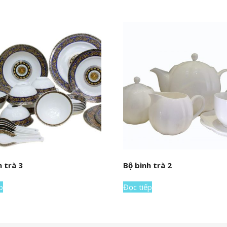
h trà 3
Bộ bình trà 2
p
Đọc tiếp