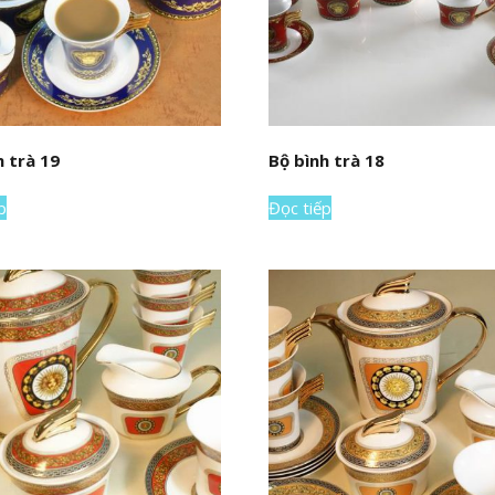
h trà 19
Bộ bình trà 18
p
Đọc tiếp