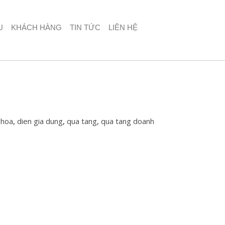
U
KHÁCH HÀNG
TIN TỨC
LIÊN HỆ
 hoa
,
dien gia dung
,
qua tang
,
qua tang doanh