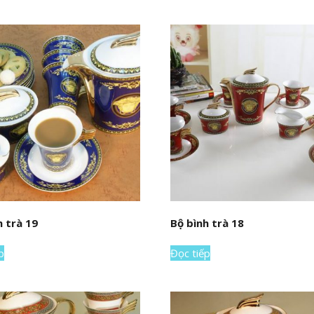
h trà 19
Bộ bình trà 18
p
Đọc tiếp