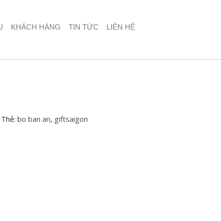
U
KHÁCH HÀNG
TIN TỨC
LIÊN HỆ
Thẻ:
bo ban an
,
giftsaigon