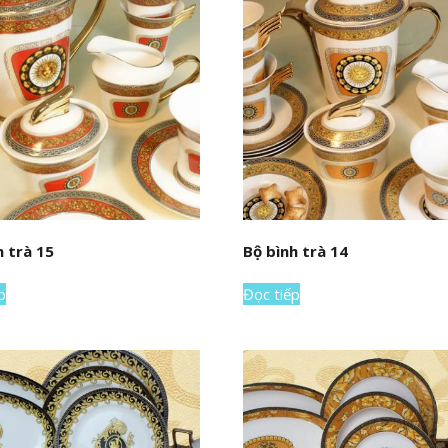
h trà 15
Bộ bình trà 14
p
Đọc tiếp