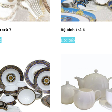
h trà 7
Bộ bình trà 6
p
Đọc tiếp