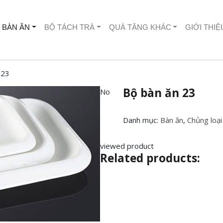
 BÀN ĂN
BỘ TÁCH TRÀ
QUÀ TẶNG KHÁC
GIỚI THIỆ
 23
Bộ bàn ăn 23
No
Danh mục:
Bàn ăn
,
Chủng loại
viewed product
Related products: