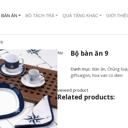
 BÀN ĂN
BỘ TÁCH TRÀ
QUÀ TẶNG KHÁC
GIỚI THIỆ
 9
Bộ bàn ăn 9
No
Danh mục:
Bàn ăn
,
Chủng loại
giftsaigon
,
hoa van co dien
viewed product
Related products: