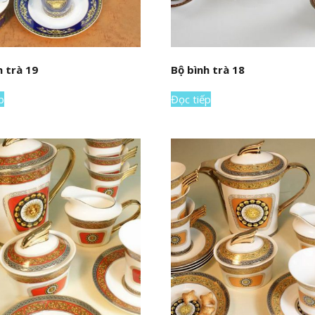
h trà 19
Bộ bình trà 18
p
Đọc tiếp