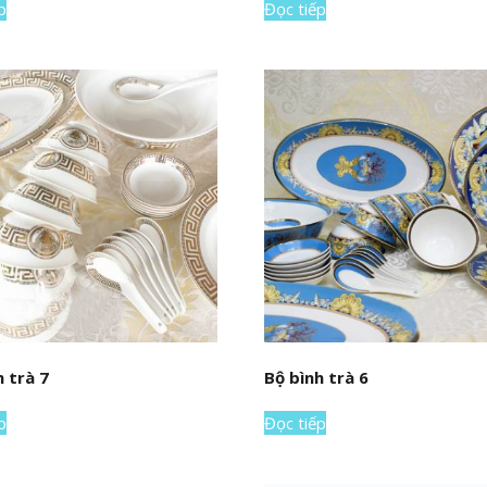
p
Đọc tiếp
h trà 7
Bộ bình trà 6
p
Đọc tiếp