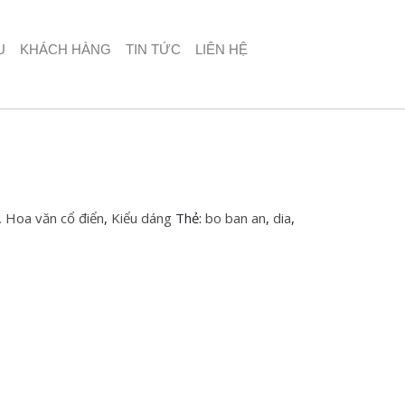
U
KHÁCH HÀNG
TIN TỨC
LIÊN HỆ
,
Hoa văn cổ điển
,
Kiểu dáng
Thẻ:
bo ban an
,
dia
,