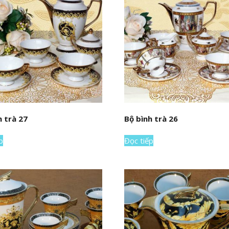
h trà 27
Bộ bình trà 26
p
Đọc tiếp