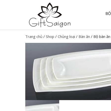
BỘ
Trang chủ
/
Shop
/
Chủng loại
/
Bàn ăn
/ Bộ bàn ă