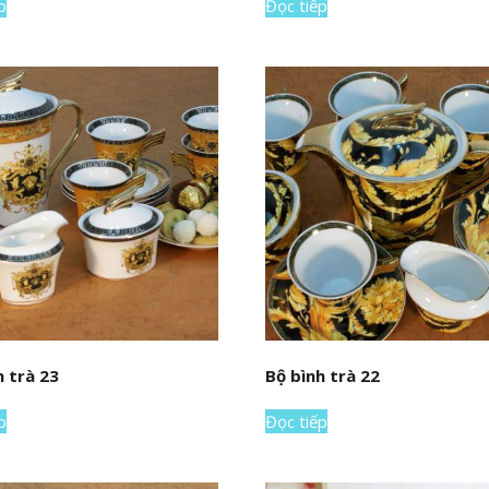
p
Đọc tiếp
h trà 23
Bộ bình trà 22
p
Đọc tiếp