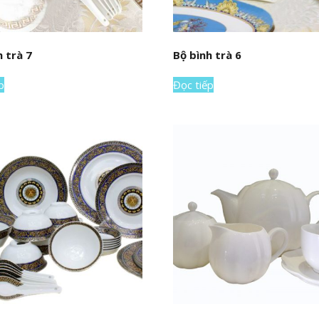
h trà 7
Bộ bình trà 6
p
Đọc tiếp