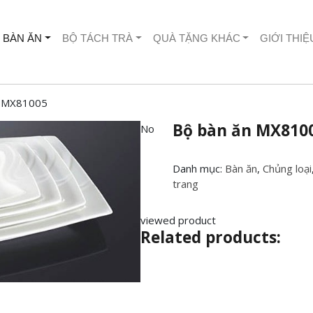
 BÀN ĂN
BỘ TÁCH TRÀ
QUÀ TẶNG KHÁC
GIỚI THIỆ
n MX81005
Bộ bàn ăn MX810
No
Danh mục:
Bàn ăn
,
Chủng loại
trang
viewed product
Related products: