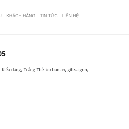
U
KHÁCH HÀNG
TIN TỨC
LIÊN HỆ
05
,
Kiểu dáng
,
Trắng
Thẻ:
bo ban an
,
giftsaigon
,