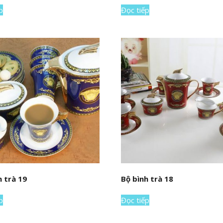
p
Đọc tiếp
h trà 19
Bộ bình trà 18
p
Đọc tiếp