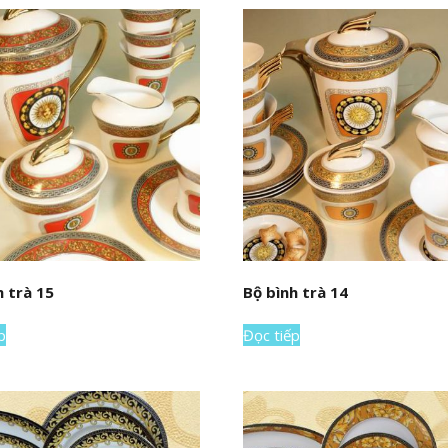
h trà 15
Bộ bình trà 14
p
Đọc tiếp