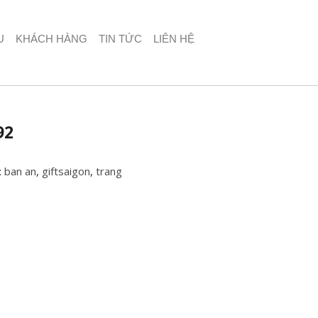
U
KHÁCH HÀNG
TIN TỨC
LIÊN HỆ
92
:
ban an
,
giftsaigon
,
trang