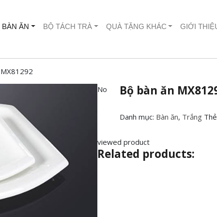
 BÀN ĂN
BỘ TÁCH TRÀ
QUÀ TẶNG KHÁC
GIỚI THIỆ
n MX81292
Bộ bàn ăn MX812
No
Danh mục:
Bàn ăn
,
Trắng
Thẻ
viewed product
Related products: