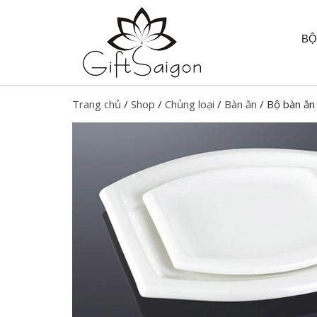
BỘ
Trang chủ
/
Shop
/
Chủng loại
/
Bàn ăn
/ Bộ bàn ă