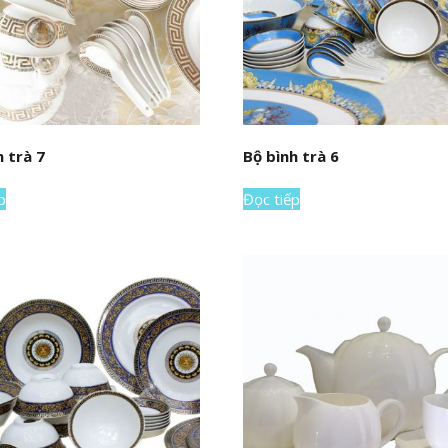
h trà 7
Bộ bình trà 6
p
Đọc tiếp