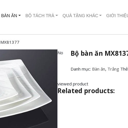
 BÀN ĂN
BỘ TÁCH TRÀ
QUÀ TẶNG KHÁC
GIỚI THIỆ
n MX81377
Bộ bàn ăn MX813
No
Danh mục:
Bàn ăn
,
Trắng
Thẻ
viewed product
Related products: