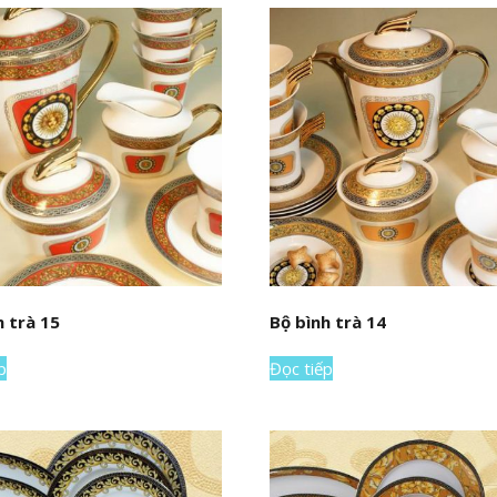
h trà 15
Bộ bình trà 14
p
Đọc tiếp