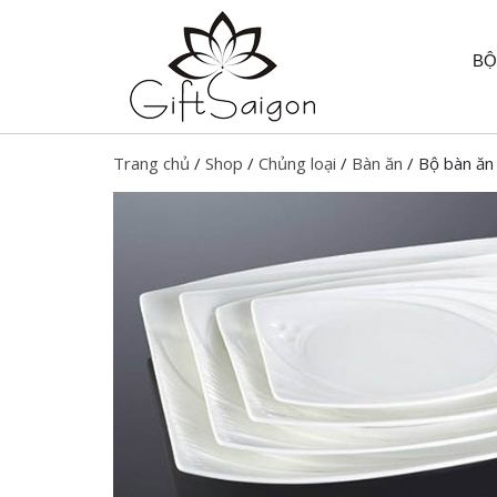
BỘ
Trang chủ
/
Shop
/
Chủng loại
/
Bàn ăn
/ Bộ bàn ă