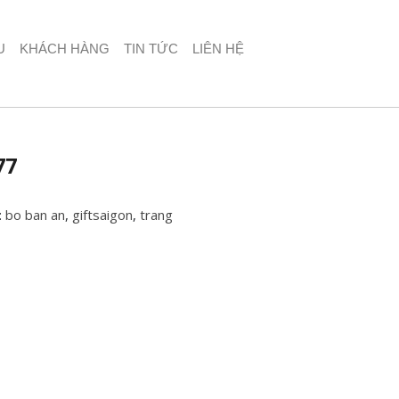
U
KHÁCH HÀNG
TIN TỨC
LIÊN HỆ
77
:
bo ban an
,
giftsaigon
,
trang