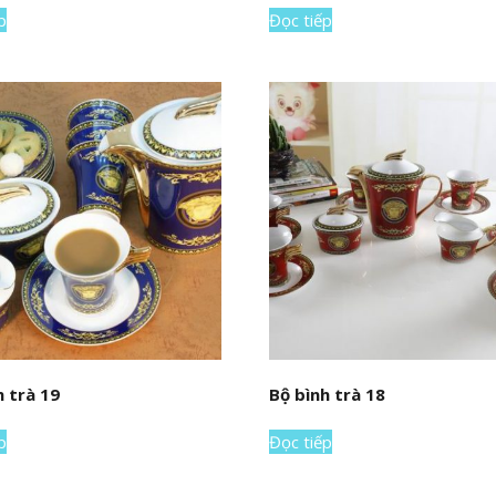
p
Đọc tiếp
h trà 19
Bộ bình trà 18
p
Đọc tiếp