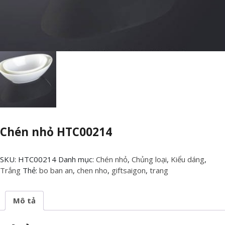
Chén nhỏ HTC00214
SKU:
HTC00214
Danh mục:
Chén nhỏ
,
Chủng loại
,
Kiểu dáng
,
Trắng
Thẻ:
bo ban an
,
chen nho
,
giftsaigon
,
trang
Mô tả