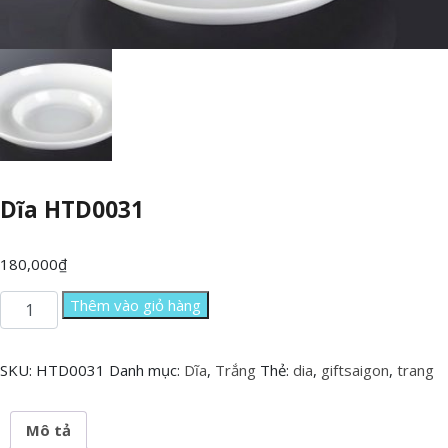
Dĩa HTD0031
180,000
₫
Dĩa
Thêm vào giỏ hàng
HTD0031
số
lượng
SKU:
HTD0031
Danh mục:
Dĩa
,
Trắng
Thẻ:
dia
,
giftsaigon
,
trang
Mô tả