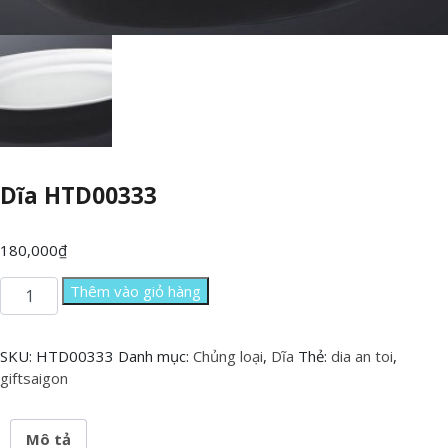
Dĩa HTD00333
180,000
₫
Dĩa
Thêm vào giỏ hàng
HTD00333
số
lượng
SKU:
HTD00333
Danh mục:
Chủng loại
,
Dĩa
Thẻ:
dia an toi
,
giftsaigon
Mô tả