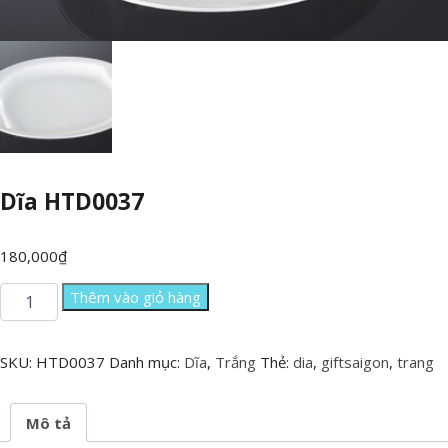
Dĩa HTD0037
180,000
₫
Dĩa
Thêm vào giỏ hàng
HTD0037
số
lượng
SKU:
HTD0037
Danh mục:
Dĩa
,
Trắng
Thẻ:
dia
,
giftsaigon
,
trang
Mô tả